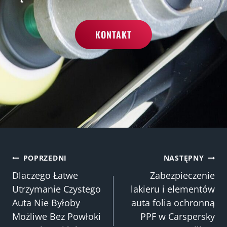
KONTAKT
Nawigacja
POPRZEDNI
NASTĘPNY
Dlaczego Łatwe
Zabezpieczenie
Utrzymanie Czystego
lakieru i elementów
wpisu
Auta Nie Byłoby
auta folia ochronną
Możliwe Bez Powłoki
PPF w Carspersky