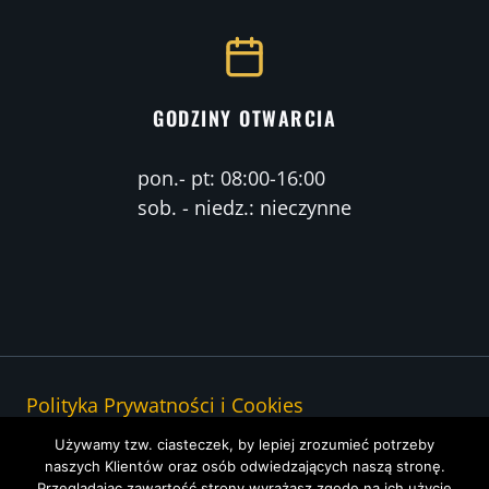
GODZINY OTWARCIA
pon.- pt: 08:00-16:00
sob. - niedz.: nieczynne
Polityka Prywatności i Cookies
Regulamin portalu carspersky.pl
Używamy tzw. ciasteczek, by lepiej zrozumieć potrzeby
naszych Klientów oraz osób odwiedzających naszą stronę.
Przeglądając zawartość strony wyrażasz zgodę na ich użycie