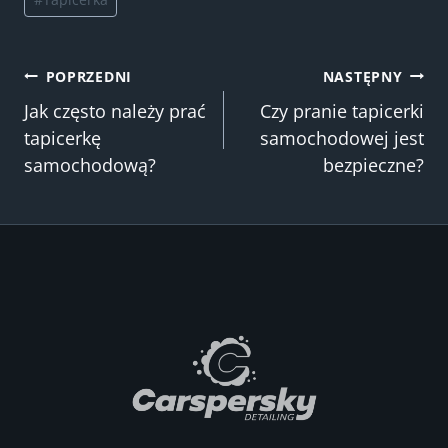
wpisu:
Nawigacja
POPRZEDNI
NASTĘPNY
Jak często należy prać
Czy pranie tapicerki
tapicerkę
samochodowej jest
wpisu
samochodową?
bezpieczne?