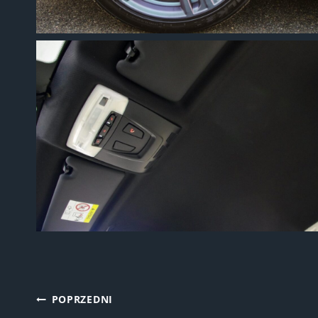
Nawigacja
POPRZEDNI