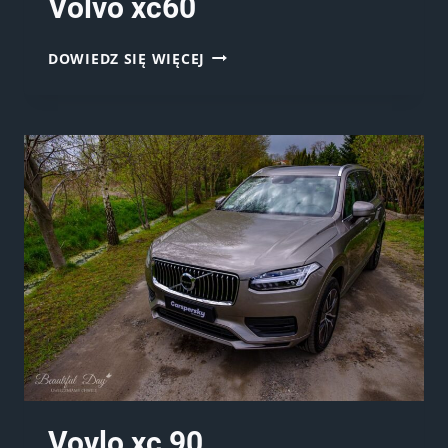
Volvo xc60
VOLVO
DOWIEDZ SIĘ WIĘCEJ
XC60
Vovlo xc 90