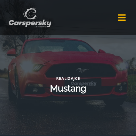
Przejdź
do
treści
REALIZAJCE
Mustang