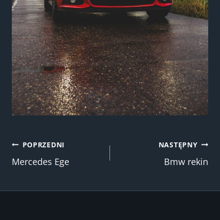
Nawigacja
POPRZEDNI
NASTĘPNY
Mercedes Ege
Bmw rekin
wpisu