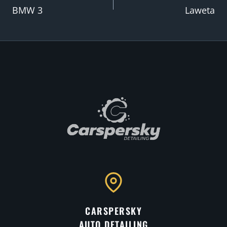
Nawigacja
BMW 3
Laweta
wpisu
CARSPERSKY
AUTO DETAILING